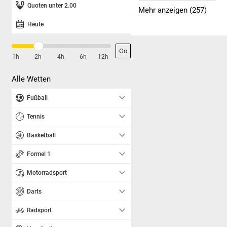
Quoten unter 2.00
Mehr anzeigen
(257)
Heute
Go
|
|
|
|
|
1h
2h
4h
6h
12h
Alle Wetten
Fußball
Tennis
Basketball
Formel 1
Motorradsport
Darts
Radsport