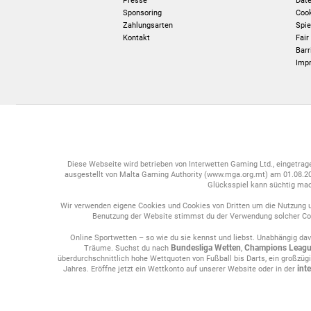
Presse
Date
Sponsoring
Cook
Zahlungsarten
Spie
Kontakt
Fair
Barr
Imp
Diese Webseite wird betrieben von Interwetten Gaming Ltd., eingetra
ausgestellt von Malta Gaming Authority (www.mga.org.mt) am 01.08.2018
Glücksspiel kann süchtig mac
Wir verwenden eigene Cookies und Cookies von Dritten um die Nutzung uns
Benutzung der Website stimmst du der Verwendung solcher Coo
Online Sportwetten – so wie du sie kennst und liebst. Unabhängig dav
Bundesliga Wetten
Champions Leag
Träume. Suchst du nach
,
überdurchschnittlich hohe Wettquoten von Fußball bis Darts, ein großzü
int
Jahres. Eröffne jetzt ein Wettkonto auf unserer Website oder in der