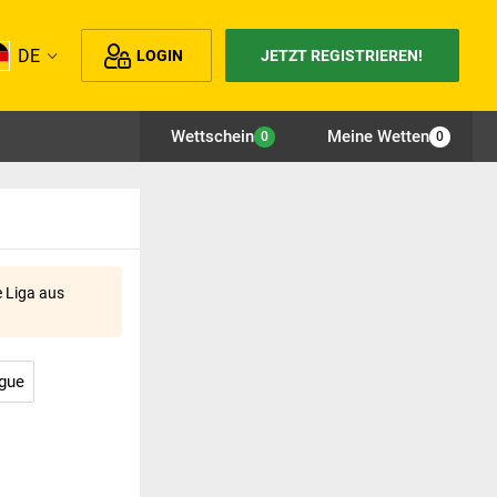
DE
LOGIN
JETZT REGISTRIEREN!
Wettschein
Meine Wetten
0
0
e Liga aus
gue