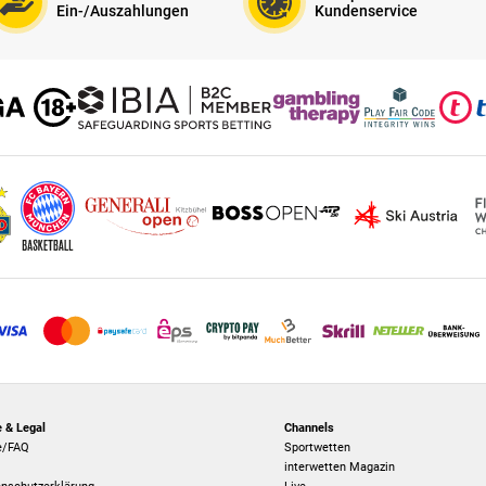
Ein-/Auszahlungen
Kundenservice
e & Legal
Channels
e/FAQ
Sportwetten
B
interwetten Magazin