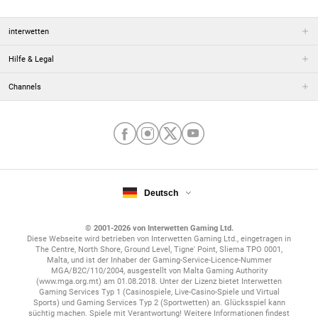
interwetten
Hilfe & Legal
Channels
Deutsch
© 2001-2026 von Interwetten Gaming Ltd.
Diese Webseite wird betrieben von Interwetten Gaming Ltd., eingetragen in
The Centre, North Shore, Ground Level, Tigne' Point, Sliema TPO 0001,
Malta, und ist der Inhaber der Gaming-Service-Licence-Nummer
MGA/B2C/110/2004, ausgestellt von Malta Gaming Authority
(www.mga.org.mt) am 01.08.2018. Unter der Lizenz bietet Interwetten
Gaming Services Typ 1 (Casinospiele, Live-Casino-Spiele und Virtual
Sports) und Gaming Services Typ 2 (Sportwetten) an. Glücksspiel kann
süchtig machen. Spiele mit Verantwortung! Weitere Informationen findest