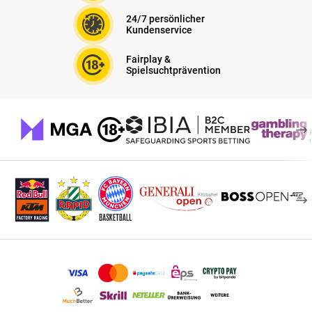
24/7 persönlicher
Kundenservice
Fairplay &
Spielsuchtprävention