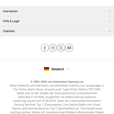
interwetten
Hilfe & Legal
Channels
Deutsch
© 2001-2026 von Interwetten Gaming Ltd.
Diese Webseite wird betrieben von Interwetten Gaming Ltd., eingetragen in
The Centre, North Shore, Ground Level, Tigne' Point, Sliema TPO 0001,
Malta, und ist der Inhaber der Gaming-Service-Licence-Nummer
MGA/B2C/110/2004, ausgestellt von Malta Gaming Authority
(www.mga.org.mt) am 01.08.2018. Unter der Lizenz bietet Interwetten
Gaming Services Typ 1 (Casinospiele, Live-Casino-Spiele und Virtual
Sports) und Gaming Services Typ 2 (Sportwetten) an. Glücksspiel kann
süchtig machen. Spiele mit Verantwortung! Weitere Informationen findest