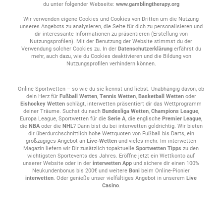
du unter folgender Webseite:
www.gamblingtherapy.org
Wir verwenden eigene Cookies und Cookies von Dritten um die Nutzung
unseres Angebots zu analysieren, die Seite für dich zu personalisieren und
dir interessante Informationen zu präsentieren (Erstellung von
Nutzungsprofilen). Mit der Benutzung der Website stimmst du der
Verwendung solcher Cookies zu. In der
Datenschutzerklärung
erfährst du
mehr, auch dazu, wie du Cookies deaktivieren und die Bildung von
Nutzungsprofilen verhindern können.
Online Sportwetten – so wie du sie kennst und liebst. Unabhängig davon, ob
dein Herz für
Fußball Wetten
,
Tennis Wetten
,
Basketball Wetten
oder
Eishockey Wetten
schlägt, interwetten präsentiert dir das Wettprogramm
deiner Träume. Suchst du nach
Bundesliga Wetten
,
Champions League
,
Europa League, Sportwetten für die
Serie A
, die englische
Premier League
,
die
NBA
oder die
NHL
? Dann bist du bei interwetten goldrichtig. Wir bieten
dir überdurchschnittlich hohe Wettquoten von Fußball bis Darts, ein
großzügiges Angebot an
Live-Wetten
und vieles mehr. Im interwetten
Magazin liefern wir Dir zusätzlich topaktuelle
Sportwetten Tipps
zu den
wichtigsten Sportevents des Jahres. Eröffne jetzt ein Wettkonto auf
unserer Website oder in der
interwetten App
und sichere dir einen 100%
Neukundenbonus bis 200€ und weitere
Boni
beim Online-Pionier
interwetten
. Oder genieße unser vielfältiges Angebot in unserem
Live
Casino
.