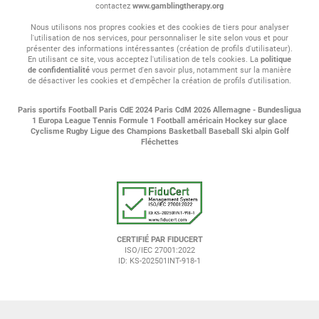
contactez
www.gamblingtherapy.org
Nous utilisons nos propres cookies et des cookies de tiers pour analyser
l'utilisation de nos services, pour personnaliser le site selon vous et pour
présenter des informations intéressantes (création de profils d'utilisateur).
En utilisant ce site, vous acceptez l'utilisation de tels cookies. La
politique
de confidentialité
vous permet d'en savoir plus, notamment sur la manière
de désactiver les cookies et d'empêcher la création de profils d'utilisation.
Paris sportifs
Football
Paris CdE 2024
Paris CdM 2026
Allemagne - Bundesligua
1
Europa League
Tennis
Formule 1
Football américain
Hockey sur glace
Cyclisme
Rugby
Ligue des Champions
Basketball
Baseball
Ski alpin
Golf
Fléchettes
CERTIFIÉ PAR FIDUCERT
ISO/IEC 27001:2022
ID: KS-202501INT-918-1