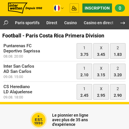
0
INSCRIPTION
Paris sportifs
Direct
Casino
Casino en direct
Virt
Football - Paris Costa Rica Primera Division
Puntarenas FC
1
X
2
Deportivo Saprissa
3.75
3.45
1.83
08.08. 20:00
Inter San Carlos
1
X
2
AD San Carlos
2.10
3.15
3.20
09.08. 15:00
CS Herediano
1
X
2
LD Alajuelense
2.45
2.95
2.90
09.08. 18:00
Le pionnier en ligne
avec plus de 35 ans
d'expérience