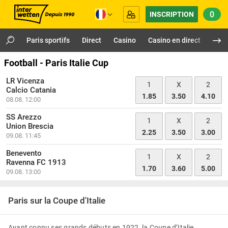
0
INSCRIPTION
Paris sportifs
Direct
Casino
Casino en direct
Virt
Football - Paris Italie Cup
LR Vicenza
1
X
2
Calcio Catania
1.85
3.50
4.10
08.08. 12:00
SS Arezzo
1
X
2
Union Brescia
2.25
3.50
3.00
09.08. 11:45
Benevento
1
X
2
Ravenna FC 1913
1.70
3.60
5.00
09.08. 13:00
Paris sur la Coupe d'Italie
Ayant connu ses grands débuts en 1922, la Coupe d’Italie