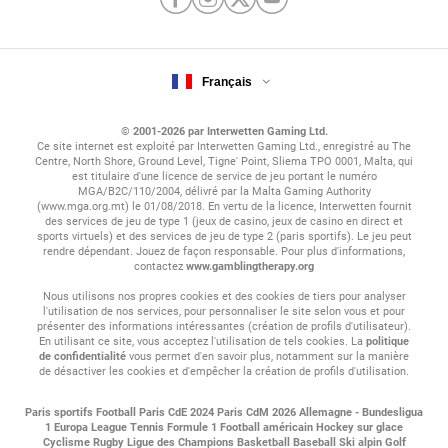
Palmarès de la Coupe d’Italie
La Juventus de Turin est historiquement le club le plus titré : la
Français
Vieille Dame compte à son actif 15 Coupes d’Italie. L’AS Rome et
l’Inter Milan ont, quant à eux, inscrit chacun leur nom à neuf
reprises au palmarès de cette prestigieuse compétition. La Lazio
© 2001-2026 par Interwetten Gaming Ltd.
a également marqué l’histoire du tournoi en décrochant sept
Ce site internet est exploité par Interwetten Gaming Ltd., enregistré au The
Centre, North Shore, Ground Level, Tigne' Point, Sliema TPO 0001, Malta, qui
titres.
est titulaire d'une licence de service de jeu portant le numéro
MGA/B2C/110/2004, délivré par la Malta Gaming Authority
Le Napoli et la Fiorentina suivent avec six sacres chacun.
(www.mga.org.mt) le 01/08/2018. En vertu de la licence, Interwetten fournit
des services de jeu de type 1 (jeux de casino, jeux de casino en direct et
Derrière, on retrouve le Milan AC et le Torino, qui possèdent
sports virtuels) et des services de jeu de type 2 (paris sportifs). Le jeu peut
chacun cinq Coupes d’Italie dans leur armoire à trophées. La
rendre dépendant. Jouez de façon responsable. Pour plus d'informations,
Sampdoria de Gênes complète ce tableau avec quatre titres à
contactez
www.gamblingtherapy.org
son actif.
Nous utilisons nos propres cookies et des cookies de tiers pour analyser
l'utilisation de nos services, pour personnaliser le site selon vous et pour
présenter des informations intéressantes (création de profils d'utilisateur).
Il est évident que les clubs d’Italie Série A dominent largement ce
En utilisant ce site, vous acceptez l'utilisation de tels cookies. La
politique
tournoi, en dépit des nombreux exploits réalisés par les clubs de
de confidentialité
vous permet d'en savoir plus, notamment sur la manière
division inférieure.
de désactiver les cookies et d'empêcher la création de profils d'utilisation.
La Coupe d’Italie 2024-2025
Paris sportifs
Football
Paris CdE 2024
Paris CdM 2026
Allemagne - Bundesligua
1
Europa League
Tennis
Formule 1
Football américain
Hockey sur glace
Cyclisme
Rugby
Ligue des Champions
Basketball
Baseball
Ski alpin
Golf