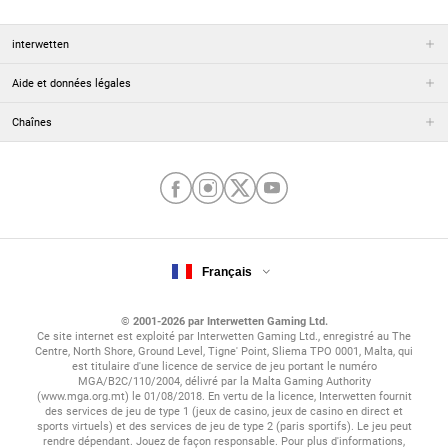
interwetten
Aide et données légales
Chaînes
Français
© 2001-2026 par Interwetten Gaming Ltd.
Ce site internet est exploité par Interwetten Gaming Ltd., enregistré au The
Centre, North Shore, Ground Level, Tigne' Point, Sliema TPO 0001, Malta, qui
est titulaire d'une licence de service de jeu portant le numéro
MGA/B2C/110/2004, délivré par la Malta Gaming Authority
(www.mga.org.mt) le 01/08/2018. En vertu de la licence, Interwetten fournit
des services de jeu de type 1 (jeux de casino, jeux de casino en direct et
sports virtuels) et des services de jeu de type 2 (paris sportifs). Le jeu peut
rendre dépendant. Jouez de façon responsable. Pour plus d'informations,