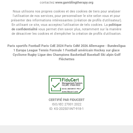
contactez
www.gamblingtherapy.org
Nous utilisons nos propres cookies et des cookies de tiers pour analyser
l'utilisation de nos services, pour personnaliser le site selon vous et pour
présenter des informations intéressantes (création de profils d'utilisateur).
En utilisant ce site, vous acceptez l'utilisation de tels cookies. La
politique
de confidentialité
vous permet d'en savoir plus, notamment sur la manière
de désactiver les cookies et d'empêcher la création de profils d'utilisation.
Paris sportifs
Football
Paris CdE 2024
Paris CdM 2026
Allemagne - Bundesligua
1
Europa League
Tennis
Formule 1
Football américain
Hockey sur glace
Cyclisme
Rugby
Ligue des Champions
Basketball
Baseball
Ski alpin
Golf
Fléchettes
CERTIFIÉ PAR FIDUCERT
ISO/IEC 27001:2022
ID: KS-202501INT-918-1