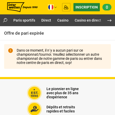
0
INSCRIPTION
Paris sportifs
Direct
Casino
Casino en direct
Virt
Offre de pari expirée
Dans ce moment, il n´y a aucun pari sur ce
championnat/tournoi. Veuillez sélectionner un autre
championnat de notre gamme de paris ou entrer dans
notre centre de paris en direct, svp!
Le pionnier en ligne
avec plus de 35 ans
d'expérience
Dépôts et retraits
rapides et faciles