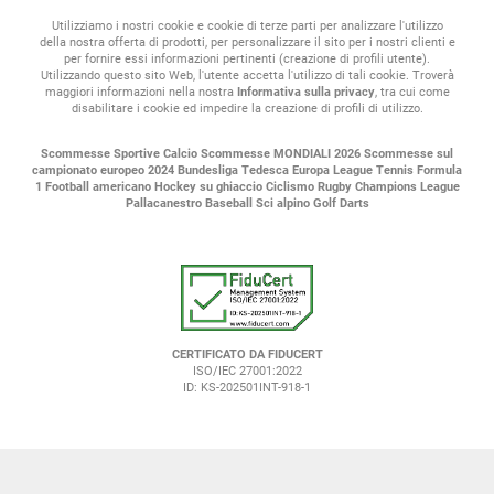
Utilizziamo i nostri cookie e cookie di terze parti per analizzare l'utilizzo
della nostra offerta di prodotti, per personalizzare il sito per i nostri clienti e
per fornire essi informazioni pertinenti (creazione di profili utente).
Utilizzando questo sito Web, l'utente accetta l'utilizzo di tali cookie. Troverà
maggiori informazioni nella nostra
Informativa sulla privacy
, tra cui come
disabilitare i cookie ed impedire la creazione di profili di utilizzo.
Scommesse Sportive
Calcio
Scommesse MONDIALI 2026
Scommesse sul
campionato europeo 2024
Bundesliga Tedesca
Europa League
Tennis
Formula
1
Football americano
Hockey su ghiaccio
Ciclismo
Rugby
Champions League
Pallacanestro
Baseball
Sci alpino
Golf
Darts
CERTIFICATO DA FIDUCERT
ISO/IEC 27001:2022
ID: KS-202501INT-918-1