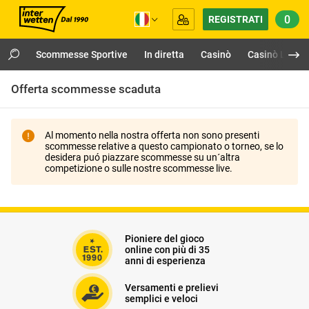
0
REGISTRATI
Scommesse Sportive
In diretta
Casinò
Casinò Live
Offerta scommesse scaduta
Al momento nella nostra offerta non sono presenti
scommesse relative a questo campionato o torneo, se lo
desidera puó piazzare scommesse su un´altra
competizione o sulle nostre scommesse live.
Pioniere del gioco
online con più di 35
anni di esperienza
Versamenti e prelievi
semplici e veloci