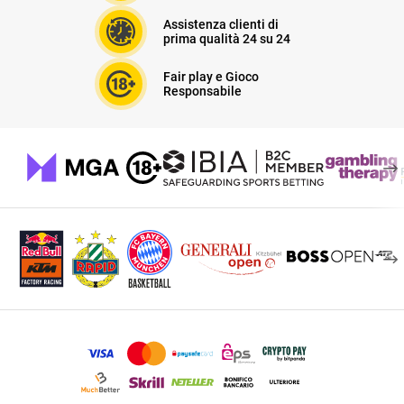
Assistenza clienti di
prima qualità 24 su 24
Fair play e Gioco
Responsabile