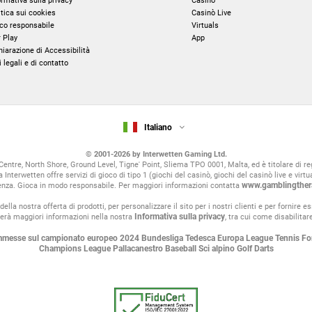
ormativa sulla privacy
Casinò
itica sui cookies
Casinò Live
co responsabile
Virtuals
r Play
App
hiarazione di Accessibilità
i legali e di contatto
Italiano
© 2001-2026 by Interwetten Gaming Ltd.
 Centre, North Shore, Ground Level, Tigne' Point, Sliema TPO 0001, Malta, ed è titolare d
terwetten offre servizi di gioco di tipo 1 (giochi del casinò, giochi del casinò live e vir
www.gamblingther
nza. Gioca in modo responsabile. Per maggiori informazioni contatta
 della nostra offerta di prodotti, per personalizzare il sito per i nostri clienti e per fornire 
Informativa sulla privacy
roverà maggiori informazioni nella nostra
, tra cui come disabilitare
messe sul campionato europeo 2024
Bundesliga Tedesca
Europa League
Tennis
Fo
Champions League
Pallacanestro
Baseball
Sci alpino
Golf
Darts