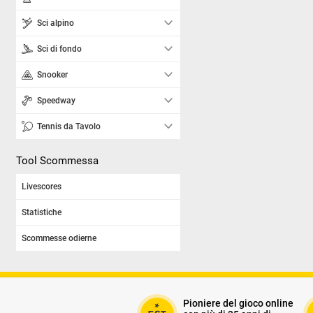
Sci alpino
Sci di fondo
Snooker
Speedway
Tennis da Tavolo
Tool Scommessa
Livescores
Statistiche
Scommesse odierne
Pioniere del gioco online