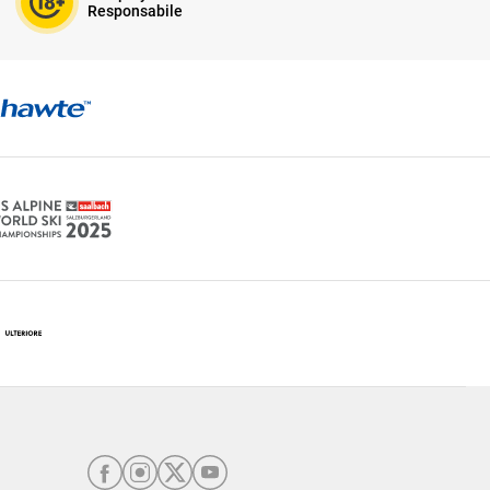
Responsabile