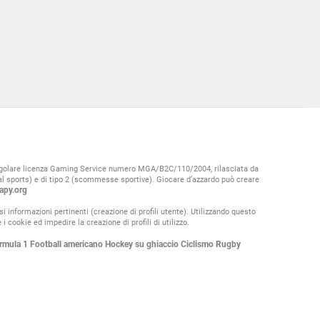
i regolare licenza Gaming Service numero MGA/B2C/110/2004, rilasciata da
tual sports) e di tipo 2 (scommesse sportive). Giocare d’azzardo può creare
apy.org
essi informazioni pertinenti (creazione di profili utente). Utilizzando questo
 i cookie ed impedire la creazione di profili di utilizzo.
rmula 1
Football americano
Hockey su ghiaccio
Ciclismo
Rugby