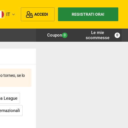
IT
ACCEDI
REGISTRATI ORA!
Le mie
Coupon
0
0
scommesse
 torneo, se lo
a League
ernazionali