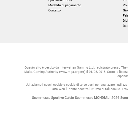
Sponsorizzazione
Inf
Modalità di pagamento
Pol
Contatto
Gio
Fai
Dic
Dat
Questo sito è gestito da Interwetten Gaming Ltd., registrato presso The
Malta Gaming Authority (www.mga.org.mt) il 01/08/2018. Sotto la licenza In
dipende
Utilizziamo i nostri cookie e cookie di terze parti per analizzare l'utilizzo
sito Web, l'utente accetta l'utilizzo di tali cookie. T
Scommesse Sportive
Calcio
Scommesse MONDIALI 2026
Scom