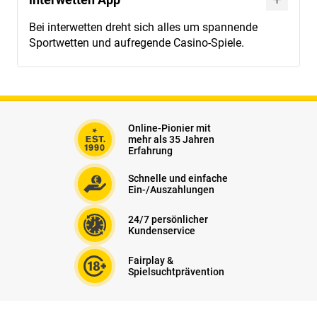
Bei interwetten dreht sich alles um spannende
Sportwetten und aufregende Casino-Spiele.
Online-Pionier mit
mehr als 35 Jahren
Erfahrung
Schnelle und einfache
Ein-/Auszahlungen
24/7 persönlicher
Kundenservice
Fairplay &
Spielsuchtprävention