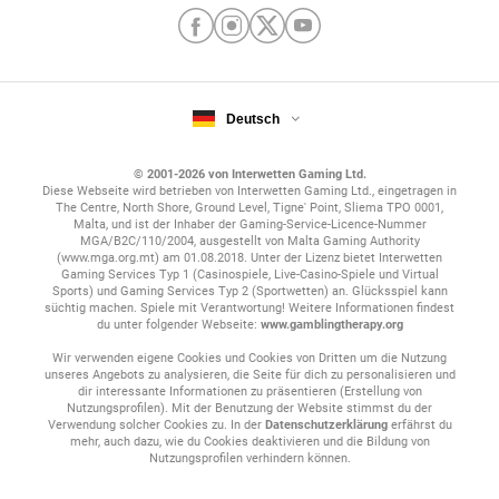
Deutsch
© 2001-2026 von Interwetten Gaming Ltd.
Diese Webseite wird betrieben von Interwetten Gaming Ltd., eingetragen in
The Centre, North Shore, Ground Level, Tigne' Point, Sliema TPO 0001,
Malta, und ist der Inhaber der Gaming-Service-Licence-Nummer
MGA/B2C/110/2004, ausgestellt von Malta Gaming Authority
(www.mga.org.mt) am 01.08.2018. Unter der Lizenz bietet Interwetten
Gaming Services Typ 1 (Casinospiele, Live-Casino-Spiele und Virtual
Sports) und Gaming Services Typ 2 (Sportwetten) an. Glücksspiel kann
süchtig machen. Spiele mit Verantwortung! Weitere Informationen findest
du unter folgender Webseite:
www.gamblingtherapy.org
Wir verwenden eigene Cookies und Cookies von Dritten um die Nutzung
unseres Angebots zu analysieren, die Seite für dich zu personalisieren und
dir interessante Informationen zu präsentieren (Erstellung von
Nutzungsprofilen). Mit der Benutzung der Website stimmst du der
Verwendung solcher Cookies zu. In der
Datenschutzerklärung
erfährst du
mehr, auch dazu, wie du Cookies deaktivieren und die Bildung von
Nutzungsprofilen verhindern können.