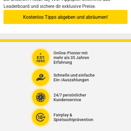
Leaderboard und sichere dir exklusive Preise.
Kostenlos Tipps abgeben und abräumen!
Online-Pionier mit
mehr als 35 Jahren
Erfahrung
Schnelle und einfache
Ein-/Auszahlungen
24/7 persönlicher
Kundenservice
Fairplay &
Spielsuchtprävention