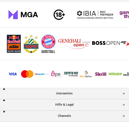
interwetten
Hilfe & Legal
Channels