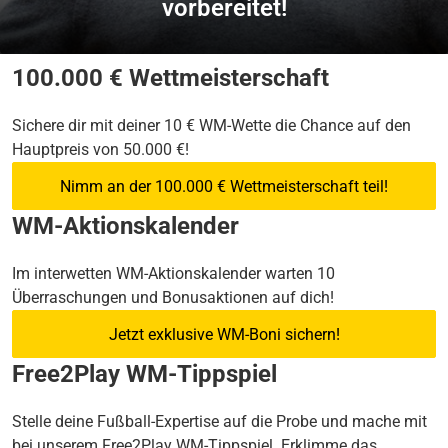
vorbereitet!
100.000 € Wettmeisterschaft
Sichere dir mit deiner 10 € WM-Wette die Chance auf den
Hauptpreis von 50.000 €!
Nimm an der 100.000 € Wettmeisterschaft teil!
WM-Aktionskalender
Im interwetten WM-Aktionskalender warten 10
Überraschungen und Bonusaktionen auf dich!
Jetzt exklusive WM-Boni sichern!
Free2Play WM-Tippspiel
Stelle deine Fußball-Expertise auf die Probe und mache mit
bei unserem Free2Play WM-Tippspiel. Erklimme das