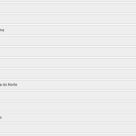
oma
a do Norte
o