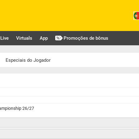
Live
Virtuals
App
Promoções de bônus
Especiais do Jogador
hampionship 26/27