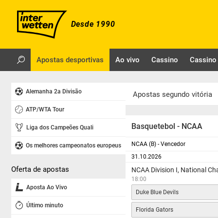
Desde 1990
Apostas desportivas
Ao vivo
Cassino
Cassino 
Alemanha 2a Divisão
Apostas segundo vitória
ATP/WTA Tour
Basquetebol - NCAA
Liga dos Campeões Quali
NCAA (B) - Vencedor
Os melhores campeonatos europeus
31.10.2026
Oferta de apostas
NCAA Division I, National C
18:00
Aposta Ao Vivo
Duke Blue Devils
Último minuto
Florida Gators