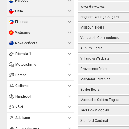
Paraguai
Iowa Hawkeyes
Chile
Brigham Young Cougars
Filipinas
Missouri Tigers
Vietname
Vanderbilt Commodores
Nova Zelândia
Auburn Tigers
Fórmula 1
Villanova Wildcats
Motociclismo
Providence Friars
Dardos
Maryland Terrapins
Ciclismo
Baylor Bears
Handebol
Marquette Golden Eagles
Vôlei
Texas A&M Aggies
Atletismo
Stanford Cardinal
Automobilismo