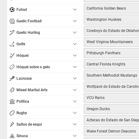
California Golden Bears
Futsal
Washington Huskies
Gaelic Football
Cowboys do Estado de Oklah
Gaelic Hurling
West Virginia Mountaineers
Golfe
Pittsburgh Panthers
Hóquei
Central Florida Knights
Hóquei sobre o gelo
Southern Methodist Mustangs
Lacrosse
Wolfpack do Estado da Carolin
Mixed Martial Arts
VCU Rams
Política
Oregon Ducks
Rugby
Aztecas do Estado de San Dieg
Saltos de esqui
Wake Forest Demon Deacons
Sinuca