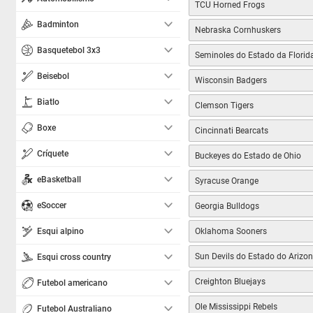
TCU Horned Frogs
Badminton
Nebraska Cornhuskers
Basquetebol 3x3
Seminoles do Estado da Florid
Beisebol
Wisconsin Badgers
Biatlo
Clemson Tigers
Boxe
Cincinnati Bearcats
Críquete
Buckeyes do Estado de Ohio
eBasketball
Syracuse Orange
eSoccer
Georgia Bulldogs
Esqui alpino
Oklahoma Sooners
Sun Devils do Estado do Arizo
Esqui cross country
Creighton Bluejays
Futebol americano
Ole Mississippi Rebels
Futebol Australiano