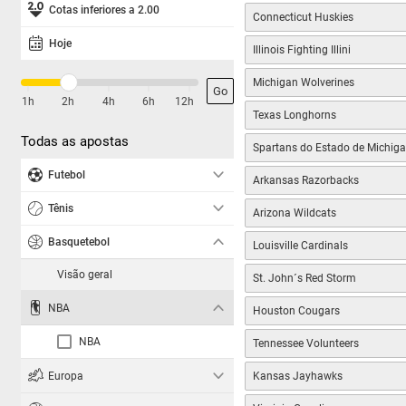
Cotas inferiores a 2.00
Connecticut Huskies
Hoje
Illinois Fighting Illini
Michigan Wolverines
Go
|
|
|
|
|
1h
2h
4h
6h
12h
Texas Longhorns
Todas as apostas
Spartans do Estado de Michig
Futebol
Arkansas Razorbacks
Tênis
Arizona Wildcats
Basquetebol
Louisville Cardinals
Visão geral
St. John´s Red Storm
NBA
Houston Cougars
NBA
Tennessee Volunteers
Europa
Kansas Jayhawks