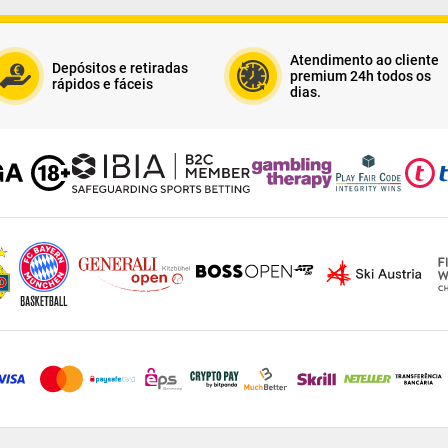
Atendimento ao cliente
Depósitos e retiradas
premium 24h todos os
rápidos e fáceis
dias.