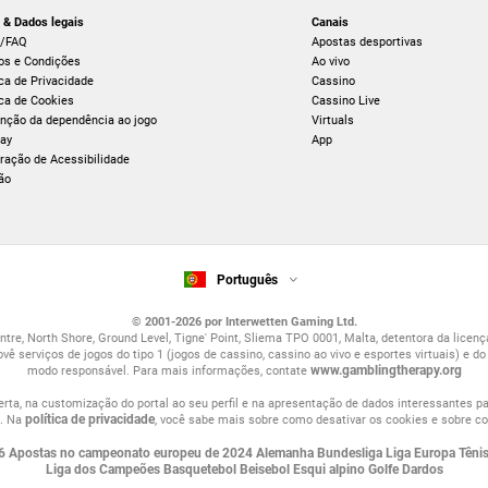
 & Dados legais
Canais
a/FAQ
Apostas desportivas
os e Condições
Ao vivo
ica de Privacidade
Cassino
ica de Cookies
Cassino Live
nção da dependência ao jogo
Virtuals
lay
App
ração de Acessibilidade
ão
Português
© 2001-2026 por Interwetten Gaming Ltd.
entre, North Shore, Ground Level, Tigne' Point, Sliema TPO 0001, Malta, detentora da li
ê serviços de jogos do tipo 1 (jogos de cassino, cassino ao vivo e esportes virtuais) e d
www.gamblingtherapy.org
modo responsável. Para mais informações, contate
rta, na customização do portal ao seu perfil e na apresentação de dados interessantes par
política de privacidade
s. Na
, você sabe mais sobre como desativar os cookies e sobre com
26
Apostas no campeonato europeu de 2024
Alemanha Bundesliga
Liga Europa
Têni
Liga dos Campeões
Basquetebol
Beisebol
Esqui alpino
Golfe
Dardos