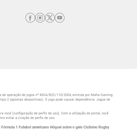
cença de operação de jogos nº MGA/B2C/110/2004, emitida por Malta Gaming
o tipo 2 (apostas desportivas). O jogo pode causar dependência. Jogue de
a você (configuração de perfis de uso). Com a utlização do portal, você
o evitar a criação de perfis de uso.
s
Fórmula 1
Futebol americano
Hóquei sobre o gelo
Ciclismo
Rugby