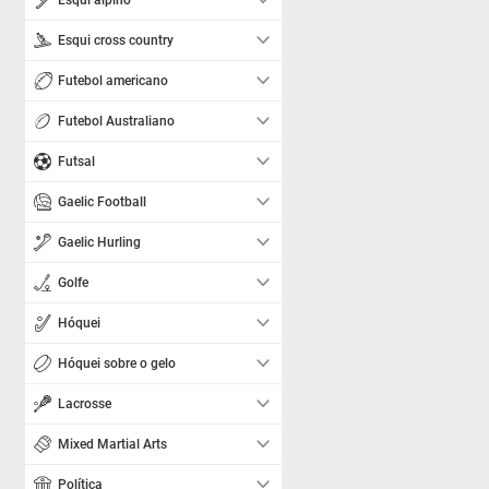
Esqui alpino
Esqui cross country
Futebol americano
Futebol Australiano
Futsal
Gaelic Football
Gaelic Hurling
Golfe
Hóquei
Hóquei sobre o gelo
Lacrosse
Mixed Martial Arts
Política