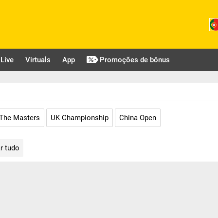
Live
Virtuals
App
Promoções de bônus
The Masters
UK Championship
China Open
r tudo