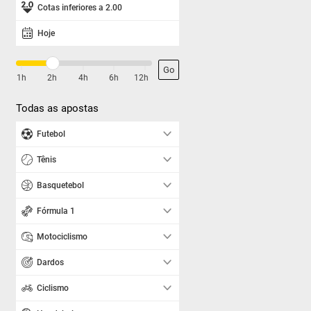
Cotas inferiores a 2.00
Hoje
Go
|
|
|
|
|
1h
2h
4h
6h
12h
Todas as apostas
Futebol
Tênis
Basquetebol
Fórmula 1
Motociclismo
Dardos
Ciclismo