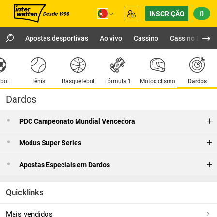
0
INSCRIÇÃO
Apostas desportivas
Ao vivo
Cassino
Cassino Live
bol
Tênis
Basquetebol
Fórmula 1
Motociclismo
Dardos
Dardos
PDC Campeonato Mundial Vencedora
Modus Super Series
Apostas Especiais em Dardos
Quicklinks
Mais vendidos