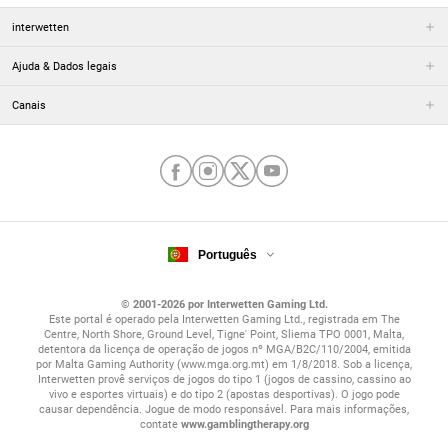
interwetten
Ajuda & Dados legais
Canais
Português
© 2001-2026 por Interwetten Gaming Ltd.
Este portal é operado pela Interwetten Gaming Ltd., registrada em The
Centre, North Shore, Ground Level, Tigne' Point, Sliema TPO 0001, Malta,
detentora da licença de operação de jogos nº MGA/B2C/110/2004, emitida
por Malta Gaming Authority (www.mga.org.mt) em 1/8/2018. Sob a licença,
Interwetten provê serviços de jogos do tipo 1 (jogos de cassino, cassino ao
vivo e esportes virtuais) e do tipo 2 (apostas desportivas). O jogo pode
causar dependência. Jogue de modo responsável. Para mais informações,
contate
www.gamblingtherapy.org