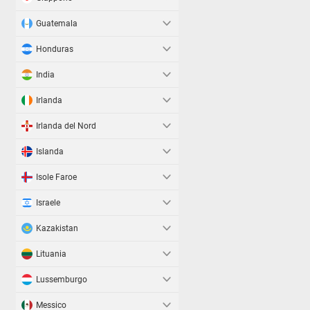
Guatemala
Honduras
India
Irlanda
Irlanda del Nord
Islanda
Isole Faroe
Israele
Kazakistan
Lituania
Lussemburgo
Messico