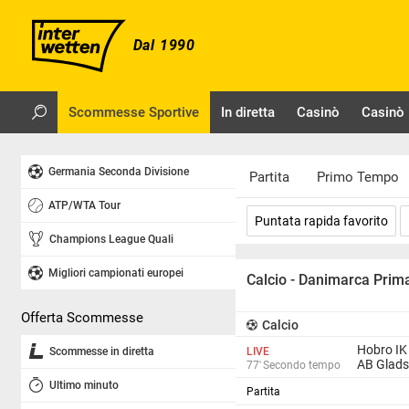
Dal 1990
Scommesse Sportive
In diretta
Casinò
Casinò 
Germania Seconda Divisione
Partita
Primo Tempo
ATP/WTA Tour
Puntata rapida favorito
Champions League Quali
Migliori campionati europei
Calcio - Danimarca Prima
Offerta Scommesse
Calcio
Hobro IK
Scommesse in diretta
LIVE
AB Glads
77'
Secondo tempo
Ultimo minuto
Partita