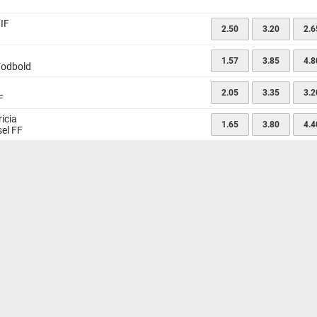
IF
2.50
3.20
2.6
1.57
3.85
4.8
Fodbold
2.05
3.35
3.2
F
icia
1.65
3.80
4.4
el FF