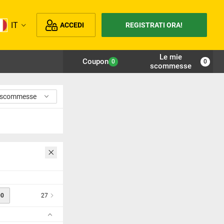
IT
ACCEDI
REGISTRATI ORA!
Le mie
Coupon
0
0
scommesse
 di scommesse
00
27