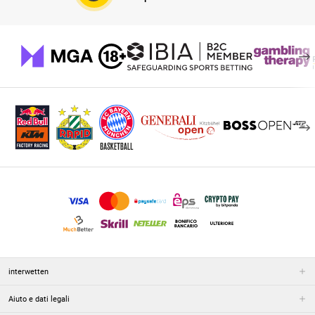
interwetten
Aiuto e dati legali