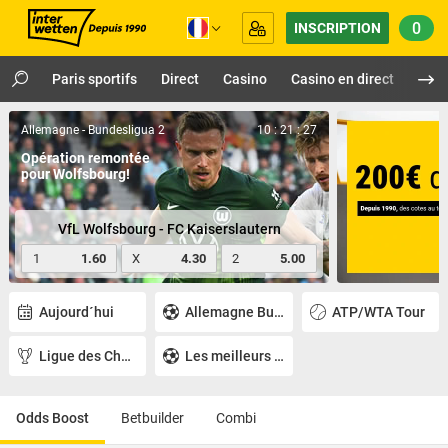
0
INSCRIPTION
Paris sportifs
Direct
Casino
Casino en direct
Virt
Allemagne - Bundesligua 2
10 : 21 : 27
Opération remontée
pour Wolfsbourg!
VfL Wolfsbourg -
FC Kaiserslautern
1
1.60
X
4.30
2
5.00
Aujourd´hui
Allemagne Bundesliga 2
ATP/WTA Tour
Ligue des Champions Quali
Les meilleurs championnats
Odds Boost
Betbuilder
Combi