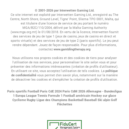
tenter de deviner le nom du premier buteur du match, le nombre
exact de cartons ou de corners par équipe.
© 2001-2026 par Interwetten Gaming Ltd.
Ce site internet est exploité par Interwetten Gaming Ltd., enregistré au The
En optant pour plusieurs paris en même temps, les utilisateurs
Centre, North Shore, Ground Level, Tigne' Point, Sliema TPO 0001, Malta, qui
est titulaire d'une licence de service de jeu portant le numéro
peuvent créer des combos eux-mêmes pour chaque rencontre en
MGA/B2C/110/2004, délivré par la Malta Gaming Authority
particulier, ou profiter des offres combinées proposées par
(www.mga.org.mt) le 01/08/2018. En vertu de la licence, Interwetten fournit
interwetten. Pour ceux qui préfèrent être guidés dans leur choix, il
des services de jeu de type 1 (jeux de casino, jeux de casino en direct et
sports virtuels) et des services de jeu de type 2 (paris sportifs). Le jeu peut
existe la section « Hot Bets » qui donne une liste des paris les plus
rendre dépendant. Jouez de façon responsable. Pour plus d'informations,
indiqués de la plateforme pour tenter de créer un coupon attractif
contactez
www.gamblingtherapy.org
de paris groupés. Pendant certains événements, interwetten
Nous utilisons nos propres cookies et des cookies de tiers pour analyser
propose aussi des « Boosters de cotes » avec des cotes qui
l'utilisation de nos services, pour personnaliser le site selon vous et pour
augmentent pour certains paris sur des rencontres spécifiques.
présenter des informations intéressantes (création de profils d'utilisateur).
En utilisant ce site, vous acceptez l'utilisation de tels cookies. La
politique
de confidentialité
vous permet d'en savoir plus, notamment sur la manière
Profiter des cotes de paris sur les compétitions toute l’année
de désactiver les cookies et d'empêcher la création de profils d'utilisation.
Les plus grandes compétitions des sports les plus suivis sont à
Paris sportifs
Football
Paris CdE 2024
Paris CdM 2026
Allemagne - Bundesligua
vivre sur interwetten à travers les meilleures cotes de paris qui
1
Europa League
Tennis
Formule 1
Football américain
Hockey sur glace
Cyclisme
Rugby
Ligue des Champions
Basketball
Baseball
Ski alpin
Golf
évoluent toute l’année.
Fléchettes
Les paris sportifs football font sans doute partie des plus
populaires. Sur interwetten, les utilisateurs peuvent parier sur
une grande variété de compétitions, allant des ligues