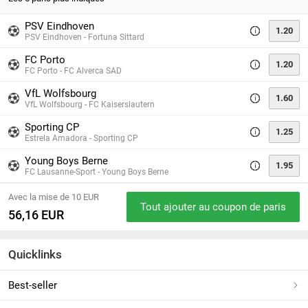
PSV Eindhoven
1.20
PSV Eindhoven - Fortuna Sittard
FC Porto
1.20
FC Porto - FC Alverca SAD
VfL Wolfsbourg
1.60
VfL Wolfsbourg - FC Kaiserslautern
Sporting CP
1.25
Estrela Amadora - Sporting CP
Young Boys Berne
1.95
FC Lausanne-Sport - Young Boys Berne
Avec la mise de 10 EUR
Tout ajouter au coupon de paris
56,16 EUR
Quicklinks
Best-seller