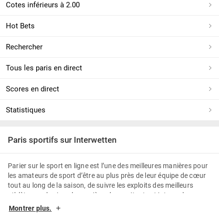
Cotes inférieurs à 2.00
Hot Bets
Rechercher
Tous les paris en direct
Scores en direct
Statistiques
Paris sportifs sur Interwetten
Parier sur le sport en ligne est l’une des meilleures manières pour
les amateurs de sport d’être au plus près de leur équipe de cœur
tout au long de la saison, de suivre les exploits des meilleurs
athlètes ou de vivre de manière plus excitante et intense les
grandes compétitions. Sur le site de paris sportifs en ligne
Montrer plus.
interwetten, les utilisateurs peuvent profiter des meilleures cotes