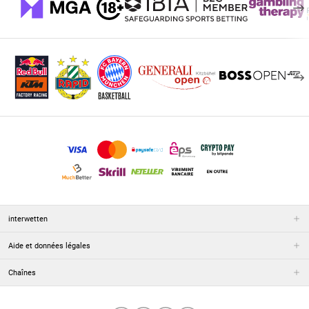
interwetten
Aide et données légales
Chaînes