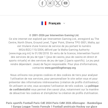
Français
© 2001-2026 par Interwetten Gaming Ltd.
Ce site internet est exploité par Interwetten Gaming Ltd., enregistré au The
Centre, North Shore, Ground Level, Tigne' Point, Sliema TPO 0001, Malta, qui
est titulaire d'une licence de service de jeu portant le numéro
MGA/B2C/110/2004, délivré par la Malta Gaming Authority
(www.mga.org.mt) le 01/08/2018. En vertu de la licence, Interwetten fournit
des services de jeu de type 1 (jeux de casino, jeux de casino en direct et
sports virtuels) et des services de jeu de type 2 (paris sportifs). Le jeu peut
rendre dépendant. Jouez de façon responsable. Pour plus d'informations,
contactez
www.gamblingtherapy.org
Nous utilisons nos propres cookies et des cookies de tiers pour analyser
l'utilisation de nos services, pour personnaliser le site selon vous et pour
présenter des informations intéressantes (création de profils d'utilisateur).
En utilisant ce site, vous acceptez l'utilisation de tels cookies. La
politique
de confidentialité
vous permet d'en savoir plus, notamment sur la manière
de désactiver les cookies et d'empêcher la création de profils d'utilisation.
Paris sportifs
Football
Paris CdE 2024
Paris CdM 2026
Allemagne - Bundesligua
1
Europa League
Tennis
Formule 1
Football américain
Hockey sur glace