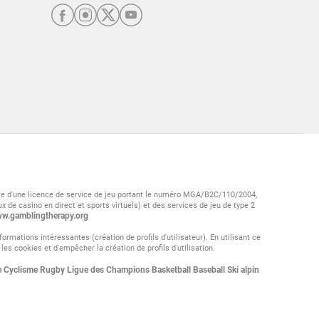
laire d'une licence de service de jeu portant le numéro MGA/B2C/110/2004,
x de casino en direct et sports virtuels) et des services de jeu de type 2
w.gamblingtherapy.org
ormations intéressantes (création de profils d'utilisateur). En utilisant ce
s cookies et d'empêcher la création de profils d'utilisation.
e
Cyclisme
Rugby
Ligue des Champions
Basketball
Baseball
Ski alpin