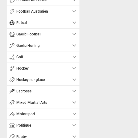
Football américain
Football Australien
Futsal
Gaelic Football
Gaelic Hurling
Golf
Hockey
Hockey sur glace
Lacrosse
Mixed Martial Arts
Motorsport
Politique
Rugby