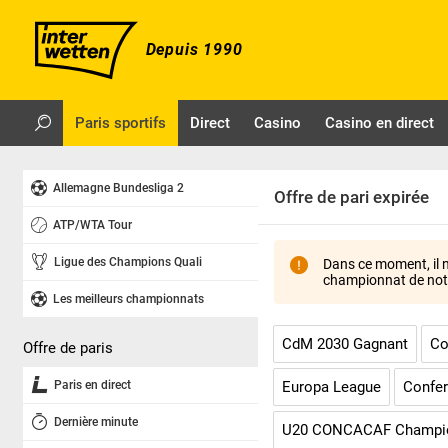
Depuis 1990
Paris sportifs
Direct
Casino
Casino en direct
Allemagne Bundesliga 2
Offre de pari expirée
ATP/WTA Tour
Ligue des Champions Quali
Dans ce moment, il n
championnat de notre
Les meilleurs championnats
CdM 2030 Gagnant
Co
Offre de paris
Paris en direct
Europa League
Confe
Dernière minute
U20 CONCACAF Champi