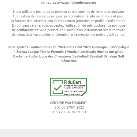
contactez
www.gamblingtherapy.org
Nous utilisons nos propres cookies et des cookies de tiers pour analyser
l'utilisation de nos services, pour personnaliser le site selon vous et pour
présenter des informations intéressantes (création de profils d'utilisateur).
En utilisant ce site, vous acceptez l'utilisation de tels cookies. La
politique
de confidentialité
vous permet d'en savoir plus, notamment sur la manière
de désactiver les cookies et d'empêcher la création de profils d'utilisation.
Paris sportifs
Football
Paris CdE 2024
Paris CdM 2026
Allemagne - Bundesligua
1
Europa League
Tennis
Formule 1
Football américain
Hockey sur glace
Cyclisme
Rugby
Ligue des Champions
Basketball
Baseball
Ski alpin
Golf
Fléchettes
CERTIFIÉ PAR FIDUCERT
ISO/IEC 27001:2022
ID: KS-202501INT-918-1