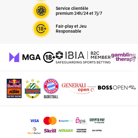
Service clientèle
premium 24h/24 et 7j/7
Fair-play et Jeu
Responsable