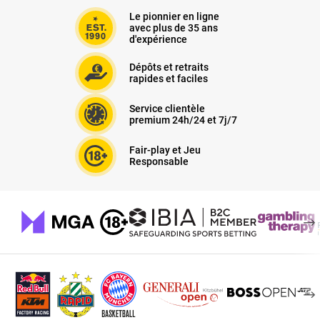
Le pionnier en ligne
avec plus de 35 ans
d'expérience
Dépôts et retraits
rapides et faciles
Service clientèle
premium 24h/24 et 7j/7
Fair-play et Jeu
Responsable