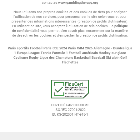
contactez
www.gamblingtherapy.org
Nous utilisons nos propres cookies et des cookies de tiers pour analyser
l'utilisation de nos services, pour personnaliser le site selon vous et pour
présenter des informations intéressantes (création de profils d'utilisateur).
En utilisant ce site, vous acceptez l'utilisation de tels cookies. La
politique
de confidentialité
vous permet d'en savoir plus, notamment sur la manière
de désactiver les cookies et d'empêcher la création de profils d'utilisation.
Paris sportifs
Football
Paris CdE 2024
Paris CdM 2026
Allemagne - Bundesligua
1
Europa League
Tennis
Formule 1
Football américain
Hockey sur glace
Cyclisme
Rugby
Ligue des Champions
Basketball
Baseball
Ski alpin
Golf
Fléchettes
CERTIFIÉ PAR FIDUCERT
ISO/IEC 27001:2022
ID: KS-202501INT-918-1