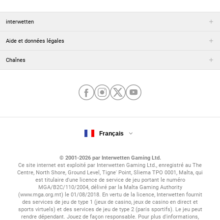
interwetten
Aide et données légales
Chaînes
Français
© 2001-2026 par Interwetten Gaming Ltd.
Ce site internet est exploité par Interwetten Gaming Ltd., enregistré au The
Centre, North Shore, Ground Level, Tigne' Point, Sliema TPO 0001, Malta, qui
est titulaire d'une licence de service de jeu portant le numéro
MGA/B2C/110/2004, délivré par la Malta Gaming Authority
(www.mga.org.mt) le 01/08/2018. En vertu de la licence, Interwetten fournit
des services de jeu de type 1 (jeux de casino, jeux de casino en direct et
sports virtuels) et des services de jeu de type 2 (paris sportifs). Le jeu peut
rendre dépendant. Jouez de façon responsable. Pour plus d'informations,