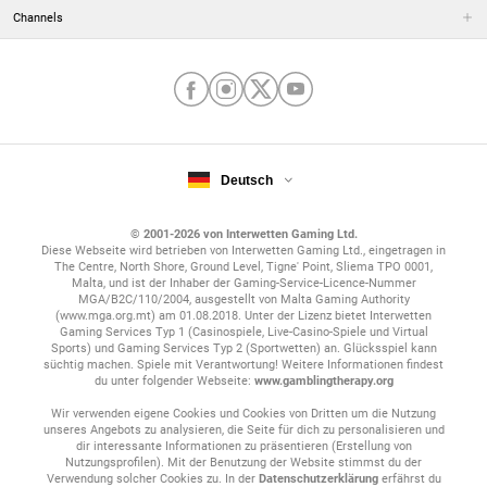
Channels
Deutsch
© 2001-2026 von Interwetten Gaming Ltd.
Diese Webseite wird betrieben von Interwetten Gaming Ltd., eingetragen in
The Centre, North Shore, Ground Level, Tigne' Point, Sliema TPO 0001,
Malta, und ist der Inhaber der Gaming-Service-Licence-Nummer
MGA/B2C/110/2004, ausgestellt von Malta Gaming Authority
(www.mga.org.mt) am 01.08.2018. Unter der Lizenz bietet Interwetten
Gaming Services Typ 1 (Casinospiele, Live-Casino-Spiele und Virtual
Sports) und Gaming Services Typ 2 (Sportwetten) an. Glücksspiel kann
süchtig machen. Spiele mit Verantwortung! Weitere Informationen findest
du unter folgender Webseite:
www.gamblingtherapy.org
Wir verwenden eigene Cookies und Cookies von Dritten um die Nutzung
unseres Angebots zu analysieren, die Seite für dich zu personalisieren und
dir interessante Informationen zu präsentieren (Erstellung von
Nutzungsprofilen). Mit der Benutzung der Website stimmst du der
Verwendung solcher Cookies zu. In der
Datenschutzerklärung
erfährst du