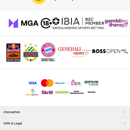
interwetten
Hilfe & Legal