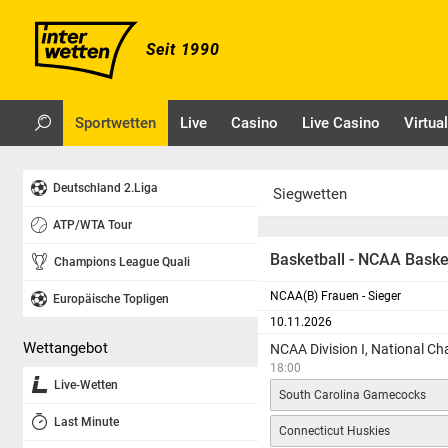
Seit 1990
Sportwetten
Live
Casino
Live Casino
Virtua
Deutschland 2.Liga
Siegwetten
ATP/WTA Tour
Basketball - NCAA Bask
Champions League Quali
NCAA(B) Frauen - Sieger
Europäische Topligen
10.11.2026
Wettangebot
NCAA Division I, National 
18:00
Live-Wetten
South Carolina Gamecocks
Last Minute
Connecticut Huskies