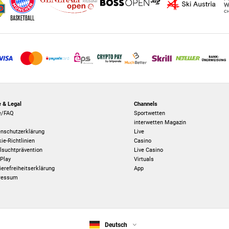
e & Legal
Channels
e/FAQ
Sportwetten
B
interwetten Magazin
nschutzerklärung
Live
ie-Richtlinien
Casino
lsuchtprävention
Live Casino
 Play
Virtuals
ierefreiheitserklärung
App
ressum
Deutsch