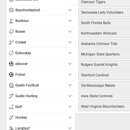
Clemson Tigers
Beachvolleyball
Tennessee Lady Volunteers
Biathlon
South Florida Bulls
Boxen
Northwestern Wildcats
Cricket
Alabama Crimson Tide
Eishockey
Michigan State Spartans
eSoccer
Rutgers Scarlet Knights
Futsal
Stanford Cardinal
Gaelic Football
Ole Mississippi Rebels
Gaelic Hurling
Iowa State Cyclones
West Virginia Mountaineers
Golf
Hockey
Langlauf