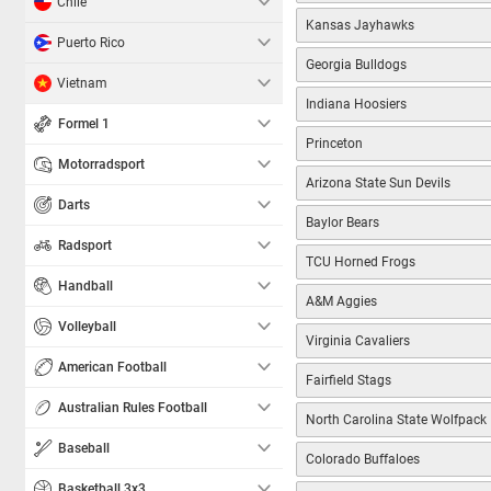
Chile
Kansas Jayhawks
Puerto Rico
Georgia Bulldogs
Vietnam
Indiana Hoosiers
Formel 1
Princeton
Motorradsport
Arizona State Sun Devils
Darts
Baylor Bears
Radsport
TCU Horned Frogs
Handball
A&M Aggies
Volleyball
Virginia Cavaliers
American Football
Fairfield Stags
Australian Rules Football
North Carolina State Wolfpack
Baseball
Colorado Buffaloes
Basketball 3x3