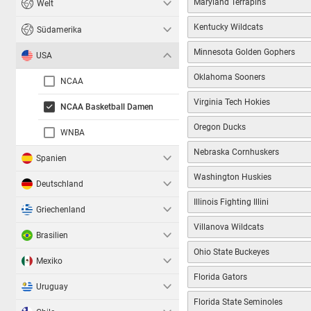
Maryland Terrapins
Welt
Kentucky Wildcats
Südamerika
Minnesota Golden Gophers
USA
Oklahoma Sooners
NCAA
Virginia Tech Hokies
NCAA Basketball Damen
Oregon Ducks
WNBA
Nebraska Cornhuskers
Spanien
Washington Huskies
Deutschland
Illinois Fighting Illini
Griechenland
Villanova Wildcats
Brasilien
Ohio State Buckeyes
Mexiko
Florida Gators
Uruguay
Florida State Seminoles