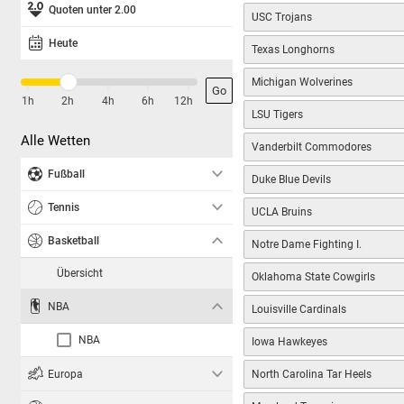
Quoten unter 2.00
USC Trojans
Heute
Texas Longhorns
Michigan Wolverines
Go
|
|
|
|
|
1h
2h
4h
6h
12h
LSU Tigers
Alle Wetten
Vanderbilt Commodores
Fußball
Duke Blue Devils
Tennis
UCLA Bruins
Basketball
Notre Dame Fighting I.
Übersicht
Oklahoma State Cowgirls
NBA
Louisville Cardinals
NBA
Iowa Hawkeyes
Europa
North Carolina Tar Heels