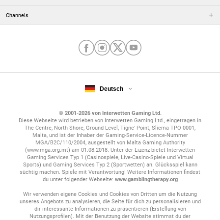
Wetten
werfen.
Channels
Vielfalt bei den Tischtennis-Wettarten
In den hiesigen Bundesligen wiederum sind es sowohl die
Hoffnung auf den Sieg als auch die Furcht vor dem Abstieg,
welche Mannschaften und Fans gleichermaßen antreiben. So
können auch Spiele auf den unteren Plätzen der Tabelle bis zum
Deutsch
Schluss spannend bleiben.
Bei den Tischtennis-Wetten von interwetten kannst du zwischen
© 2001-2026 von Interwetten Gaming Ltd.
Einzelwetten, Kombiwetten und Langzeitwetten entscheiden.
Diese Webseite wird betrieben von Interwetten Gaming Ltd., eingetragen in
The Centre, North Shore, Ground Level, Tigne' Point, Sliema TPO 0001,
Gehe eine Langzeitwette auf den Gesamtsieg ein oder beteilige
Malta, und ist der Inhaber der Gaming-Service-Licence-Nummer
dich am nächsten Spiel deiner Lieblingsmannschaft, egal ob beim
MGA/B2C/110/2004, ausgestellt von Malta Gaming Authority
1. FC Saarbrücken, dem TTF Liebherr Ochsenhausen oder
(www.mga.org.mt) am 01.08.2018. Unter der Lizenz bietet Interwetten
Gaming Services Typ 1 (Casinospiele, Live-Casino-Spiele und Virtual
Borussia Düsseldorf. Noch schlauer spielst du mit Systemwetten:
Sports) und Gaming Services Typ 2 (Sportwetten) an. Glücksspiel kann
Hier muss nicht jeder Tipp ins Schwarze treffen, damit du am
süchtig machen. Spiele mit Verantwortung! Weitere Informationen findest
Ende mit einem Gewinn nach Hause gehen kannst. Schau am
du unter folgender Webseite:
www.gamblingtherapy.org
besten direkt bei unseren heutigen
Wetten vorbei
, um direkt ins
Wir verwenden eigene Cookies und Cookies von Dritten um die Nutzung
Geschehen einzusteigen!
unseres Angebots zu analysieren, die Seite für dich zu personalisieren und
dir interessante Informationen zu präsentieren (Erstellung von
Nutzungsprofilen). Mit der Benutzung der Website stimmst du der