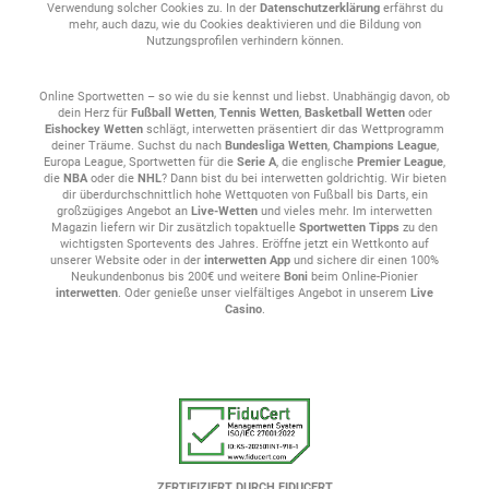
Stelle dein Profiwissen unter Beweis
Verwendung solcher Cookies zu. In der
Datenschutzerklärung
erfährst du
mehr, auch dazu, wie du Cookies deaktivieren und die Bildung von
Nutzungsprofilen verhindern können.
Auch bei der österreichischen Bundesliga und der Schweizer
Nationalliga kannst du auf deine Lieblingsspieler wetten, deine
Tipps abgeben und so zeigen, dass du alle Geheimnisse des
Online Sportwetten – so wie du sie kennst und liebst. Unabhängig davon, ob
Sports durchschaut hast. Unsere Sportwettentipps und
dein Herz für
Fußball Wetten
,
Tennis Wetten
,
Basketball Wetten
oder
Eishockey Wetten
schlägt, interwetten präsentiert dir das Wettprogramm
Tischtennis-Quoten unterstützen dich bei deinem Weg zum Erfolg
deiner Träume. Suchst du nach
Bundesliga Wetten
,
Champions League
,
und zeigen dir, welche Teams gerade im Aufwind sind und wie du
Europa League, Sportwetten für die
Serie A
, die englische
Premier League
,
das Maximum aus den verschiedenen Wettarten herausholen
die
NBA
oder die
NHL
? Dann bist du bei interwetten goldrichtig. Wir bieten
dir überdurchschnittlich hohe Wettquoten von Fußball bis Darts, ein
kannst.
großzügiges Angebot an
Live-Wetten
und vieles mehr. Im interwetten
Magazin liefern wir Dir zusätzlich topaktuelle
Sportwetten Tipps
zu den
Selbst wenn du neu in der Welt der Sportwetten bist, kann das
wichtigsten Sportevents des Jahres. Eröffne jetzt ein Wettkonto auf
unserer Website oder in der
interwetten App
und sichere dir einen 100%
nationale und internationale Tischtennis für dich die richtige Wahl
Neukundenbonus bis 200€ und weitere
Boni
beim Online-Pionier
sein: Durch das schnelle Spiel kommt hier oft noch mehr
interwetten
. Oder genieße unser vielfältiges Angebot in unserem
Live
Spannung auf, als es zum Beispiel im Fußball oder im
Casino
.
Tennis
der
Fall ist. Den perfekten Einstieg findest du bei unseren
Wetten mit
Quoten unter 2.0
. Zusätzlich kannst du bei deinen ersten Wetten
von unserem
Neukundenbonus
profitieren. Du entscheidest, ob
du als Gewinner vom Platz gehst - mit den Tischtennis-Wetten
von interwetten!
ZERTIFIZIERT DURCH FIDUCERT