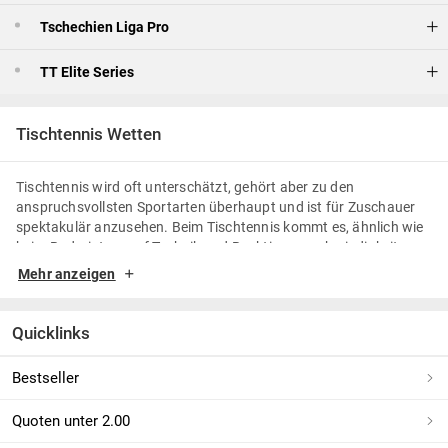
Tschechien Liga Pro
TT Elite Series
Tischtennis Wetten
Tischtennis wird oft unterschätzt, gehört aber zu den
anspruchsvollsten Sportarten überhaupt und ist für Zuschauer
spektakulär anzusehen. Beim Tischtennis kommt es, ähnlich wie
beim Badminton, auf Technik und Reaktionsgeschwindigkeit an –
eine Kombination, die den Sport einzigartig macht. Auch im
Mehr anzeigen
Tischtennis gilt: Der Sport lebt durch die Fans. Hier ist es
manchmal schwieriger, alle Spiele live im TV zu verfolgen, doch
jede Partie ist rasant bis zur letzten Minute. Mit unserer großen
Quicklinks
Auswahl an Tischtennis-Wetten bist du immer mittendrin.
Bestseller
So wird jede Tischtennis-Wette unvergesslich
Quoten unter 2.00
Die deutsche TTBL steht für Tischtennis auf höchstem Niveau