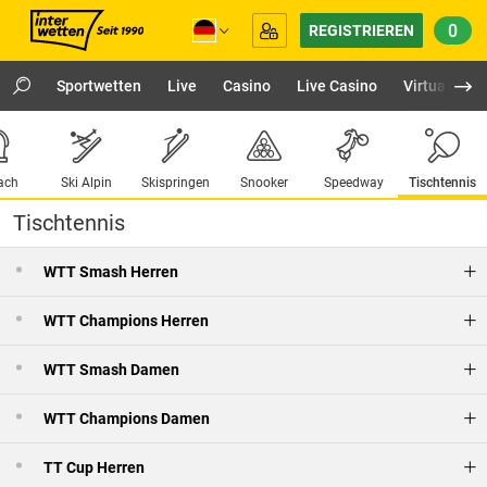
0
REGISTRIEREN
Sportwetten
Live
Casino
Live Casino
Virtuals
ach
Ski Alpin
Skispringen
Snooker
Speedway
Tischtennis
Tischtennis
WTT Smash Herren
WTT Champions Herren
WTT Smash Damen
WTT Champions Damen
TT Cup Herren