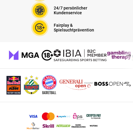
24/7 persönlicher
Kundenservice
Fairplay &
Spielsuchtprävention