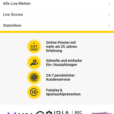
Handball Wetten heute – das sind die
Alle Live-Wetten
wichtigsten Wettbewerbe
Live Scores
Handball gehört nicht nur in Deutschland zu den beliebtesten
Mannschaftssportarten, sondern auch in vielen anderen
Statistiken
europäischen Ländern. Darüber hinaus ist Handball auch in
Nordafrika, Teilen Asiens und Südamerika ebenfalls sehr populär.
Die stärksten Ligen befinden sich dennoch in Europa.
Online-Pionier mit
mehr als 35 Jahren
Der deutsche Handball
Bundesliga
gilt seit Jahren als eine der
Erfahrung
besten Ligen der Welt. Neben einem Großteil der deutschen
Nationalspieler sind hier auch zahlreiche Weltklasse-Spieler aus
Schnelle und einfache
anderen Nationen aktiv. Rekordmeister der Bundesliga ist der
Ein-/Auszahlungen
amtierende Meister THW Kiel mit 23 Titeln. Und auch auf
internationaler Ebene sind die Bundesligisten immer wieder
24/7 persönlicher
erfolgreich.
Kundenservice
In der EHF Champions League der Herren hat beispielsweise der
Fairplay &
Spielsuchtprävention
THW Kiel bereits triumphiert. Die Königsklasse ist der höchste
Vereinswettbewerb für Handballmannschaften. Die 16 besten
Teams aus den nationalen Ligen messen sich hier um Europas
Krone. Der amtierende Titelträger FC Barcelona ist zugleich auch