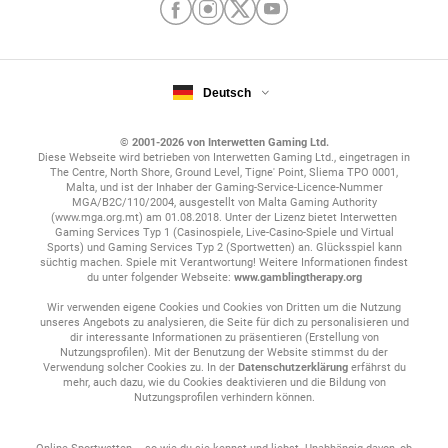
an Handballwetten.
Ein ganz besonderes Event ist ebenfalls das alle vier Jahre
stattfindende olympische Handball-Turnier. Bei den letzten
Olympischen Spielen von Paris 2024 standen sich Dänemark und
Deutsch
Deutschland im Finale gegenüber. Hier haben sich die Dänen
souverän durchgesetzt und die Goldmedaille gewonnen. Die
© 2001-2026 von Interwetten Gaming Ltd.
nächsten Olympischen Spiele finden 2028 in Los Angeles statt.
Diese Webseite wird betrieben von Interwetten Gaming Ltd., eingetragen in
Kann das DHB-Team hier erneut ein langes Turnier spielen?
The Centre, North Shore, Ground Level, Tigne' Point, Sliema TPO 0001,
Malta, und ist der Inhaber der Gaming-Service-Licence-Nummer
MGA/B2C/110/2004, ausgestellt von Malta Gaming Authority
Die beliebtesten Handballwetten bei interwetten
(www.mga.org.mt) am 01.08.2018. Unter der Lizenz bietet Interwetten
Gaming Services Typ 1 (Casinospiele, Live-Casino-Spiele und Virtual
Sports) und Gaming Services Typ 2 (Sportwetten) an. Glücksspiel kann
Die klassische 3-Wege-Wette auf Sieg, Unentschieden oder
süchtig machen. Spiele mit Verantwortung! Weitere Informationen findest
Niederlage ist die wohl am häufigsten gespielte Handball Wette.
du unter folgender Webseite:
www.gamblingtherapy.org
Die Quoten für ein Remis mögen zwar verlockend sein, allerdings
Wir verwenden eigene Cookies und Cookies von Dritten um die Nutzung
kommt es statistisch gesehen sehr selten vor, dass im Handball
unseres Angebots zu analysieren, die Seite für dich zu personalisieren und
am Ende ein Unentschieden an der Anzeigetafel steht.
dir interessante Informationen zu präsentieren (Erstellung von
Nutzungsprofilen). Mit der Benutzung der Website stimmst du der
Verwendung solcher Cookies zu. In der
Datenschutzerklärung
erfährst du
Handicap Wetten spielen natürlich auch bei Handball Wetten eine
mehr, auch dazu, wie du Cookies deaktivieren und die Bildung von
große Rolle. Immer wenn eine favorisierte Mannschaft auf einen
Nutzungsprofilen verhindern können.
Underdog trifft, kannst du mit einem Handicap an den Quoten
Handball etwas herausholen.