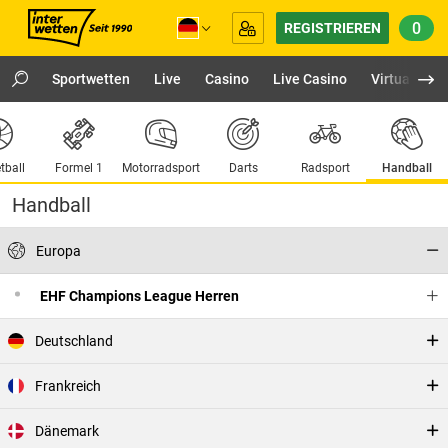
0
REGISTRIEREN
Sportwetten
Live
Casino
Live Casino
Virtuals
tball
Formel 1
Motorradsport
Darts
Radsport
Handball
Handball
Europa
EHF Champions League Herren
Deutschland
Frankreich
Dänemark